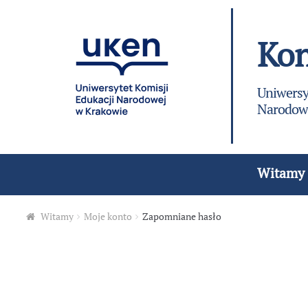
Skip to navigation
Skip to content
Kon
Uniwersy
Narodowe
Witamy
Witamy
Moje konto
Zapomniane hasło